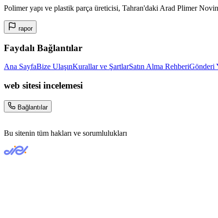
Polimer yapı ve plastik parça üreticisi, Tahran'daki Arad Plimer Nov
rapor
Faydalı Bağlantılar
Ana Sayfa
Bize Ulaşın
Kurallar ve Şartlar
Satın Alma Rehberi
Gönderi 
web sitesi incelemesi
Bağlantılar
Bu sitenin tüm hakları ve sorumlulukları