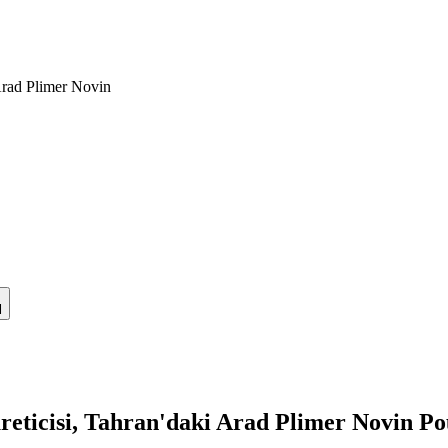
 Arad Plimer Novin
l
üreticisi, Tahran'daki Arad Plimer Novin P