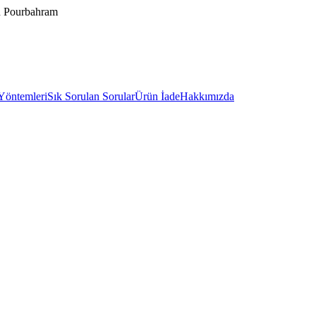
in Pourbahram
Yöntemleri
Sık Sorulan Sorular
Ürün İade
Hakkımızda