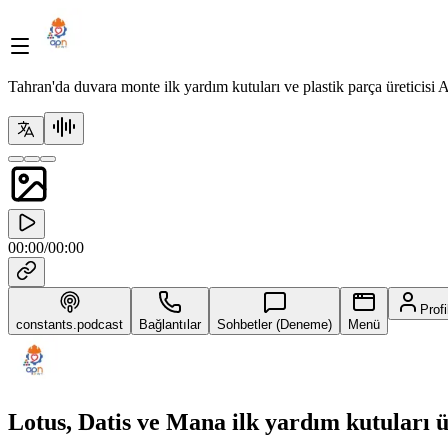
Tahran'da duvara monte ilk yardım kutuları ve plastik parça üreticisi
00:00
/
00:00
Profi
constants.podcast
Bağlantılar
Sohbetler (Deneme)
Menü
Lotus, Datis ve Mana ilk yardım kutuları 